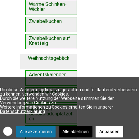
Warme Schinken-
Wickler
Zwiebelkuchen
Zwiebelkuchen auf
Knetteig
Weihnachtsgebäck
Adventskalender
Um diese Webseite optimal zu gestalten und fortlaufend verbessern
Adventskuchen
zu können, verwenden wir Cookies.
Durch die weitere Nutzung der Webseite stimmen Sie der
Verwendung von Cookies zu.
Weitere Informationen zu Cookies erhalten Sie in unserer
Apfelsinen-
Datenschutzerklärung
Schokoladenplätzch
en
Biberle
Alle akzeptieren
Alle ablehnen
Anpassen