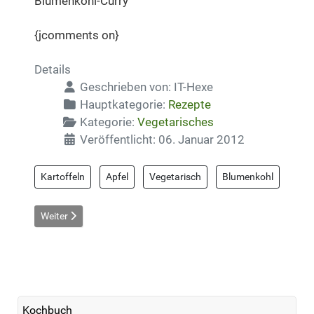
Blumenkohl-Curry
{jcomments on}
Details
Geschrieben von:
IT-Hexe
Hauptkategorie:
Rezepte
Kategorie:
Vegetarisches
Veröffentlicht: 06. Januar 2012
Kartoffeln
Apfel
Vegetarisch
Blumenkohl
Nächster Beitrag: Chamignon-Geschnetzeltes
Weiter
Kochbuch