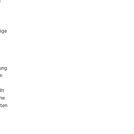
e
ige
tung
en
lt
che
tten