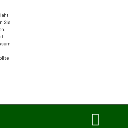
ieht
n Sie
en.
ht
essum
llte