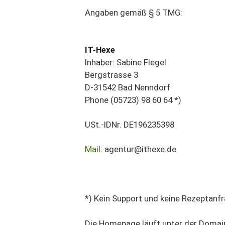
Angaben gemäß § 5 TMG:
IT-Hexe
Inhaber: Sabine Flegel
Bergstrasse 3
D-31542 Bad Nenndorf
Phone (05723) 98 60 64 *)
USt.-IDNr. DE196235398
Mail
:
agentur@ithexe.de
*) Kein Support und keine Rezeptanf
Die Homepage läuft unter der Domai