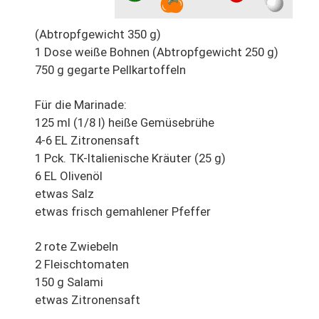
(Abtropfgewicht 350 g)
1 Dose weiße Bohnen (Abtropfgewicht 250 g)
750 g gegarte Pellkartoffeln
Für die Marinade:
125 ml (1/8 l) heiße Gemüsebrühe
4-6 EL Zitronensaft
1 Pck. TK-Italienische Kräuter (25 g)
6 EL Olivenöl
etwas Salz
etwas frisch gemahlener Pfeffer
2 rote Zwiebeln
2 Fleischtomaten
150 g Salami
etwas Zitronensaft