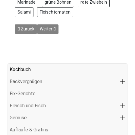
Marinade
grüne Bohnen
rote Zwiebeln
Salami
Fleischtomaten
Vorheriger Beitrag: Hühnchensalat
Nächster Beitrag: Italienischer Tomatensalat
Zurück
Weiter
Kochbuch
Backvergnügen
Fix-Gerichte
Fleisch und Fisch
Gemüse
Aufläufe & Gratins