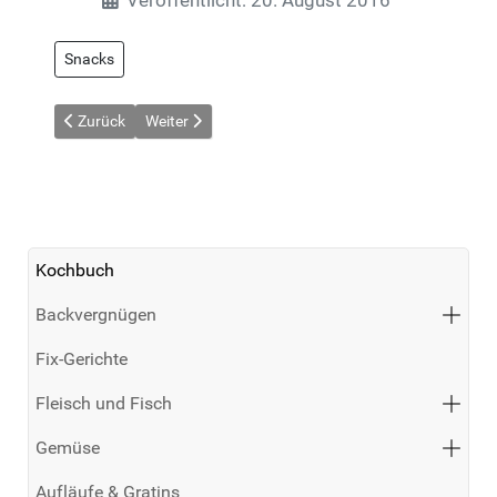
Snacks
Vorheriger Beitrag: Veggie Bagel
Nächster Beitrag: Vollkornbrot mit Möhrenmargari
Zurück
Weiter
Kochbuch
Backvergnügen
Fix-Gerichte
Fleisch und Fisch
Gemüse
Aufläufe & Gratins