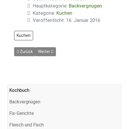
Hauptkategorie:
Backvergnügen
Kategorie:
Kuchen
Veröffentlicht: 16. Januar 2016
Kuchen
Vorheriger Beitrag: Hummelkuchen
Nächster Beitrag: Joghurt-Zitronenkuchen
Zurück
Weiter
Kochbuch
Backvergnügen
Fix-Gerichte
Fleisch und Fisch