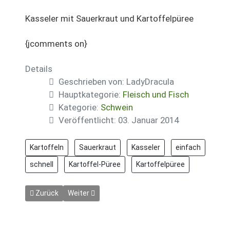
Kasseler mit Sauerkraut und Kartoffelpüree
{jcomments on}
Details
Geschrieben von:
LadyDracula
Hauptkategorie:
Fleisch und Fisch
Kategorie:
Schwein
Veröffentlicht: 03. Januar 2014
Kartoffeln
Sauerkraut
Kasseler
einfach
schnell
Kartoffel-Püree
Kartoffelpüree
Vorheriger Beitrag: Kasseler mit Sauerkraut
Nächster Beitrag: Kasseler Rückenschnitzel
Zurück
Weiter