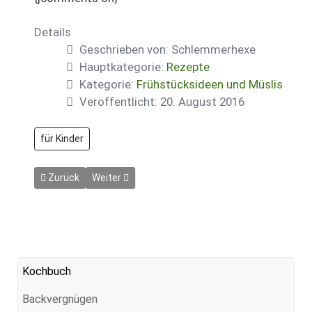
Details
Geschrieben von:
Schlemmerhexe
Hauptkategorie:
Rezepte
Kategorie:
Frühstücksideen und Müslis
Veröffentlicht: 20. August 2016
für Kinder
Vorheriger Beitrag: Frühstücksmüsli mit marinierten Früchte
Nächster Beitrag: Joghurt-Müsli
Zurück
Weiter
Kochbuch
Backvergnügen