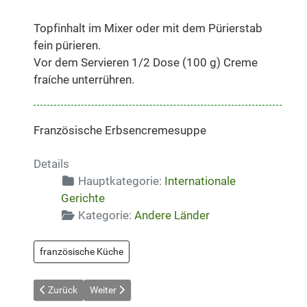
Topfinhalt im Mixer oder mit dem Pürierstab
fein pürieren.
Vor dem Servieren 1/2 Dose (100 g) Creme
fraíche unterrühren.
Französische Erbsencremesuppe
Details
Hauptkategorie:
Internationale
Gerichte
Kategorie:
Andere Länder
französische Küche
Vorheriger Beitrag: Coq au Vin
Nächster Beitrag: Fruchtiges Reis-Curry
Zurück
Weiter