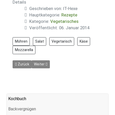
Details
Geschrieben von:
IT-Hexe
Hauptkategorie:
Rezepte
Kategorie:
Vegetarisches
Veröffentlicht: 06. Januar 2014
Möhren
Salat
Vegetarisch
Käse
Mozzarella
Vorheriger Beitrag: Grüner Couscous-Salat
Nächster Beitrag: Weizen-Quarkküchlein
Zurück
Weiter
Kochbuch
Backvergnügen