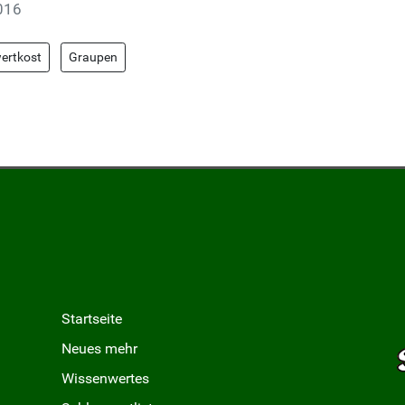
2016
wertkost
Graupen
e-Törtchen
Startseite
Neues mehr
Wissenwertes