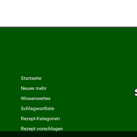
nsauce
üß-sauer im Römertopf
Startseite
Neues mehr
Wissenwertes
Schlagwortliste
Rezept-Kategorien
Rezept vorschlagen