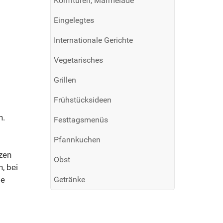
Konfitüren, Marmelade
Eingelegtes
Internationale Gerichte
Vegetarisches
Grillen
Frühstücksideen
n.
Festtagsmenüs
Pfannkuchen
lzen
Obst
, bei
ie
Getränke