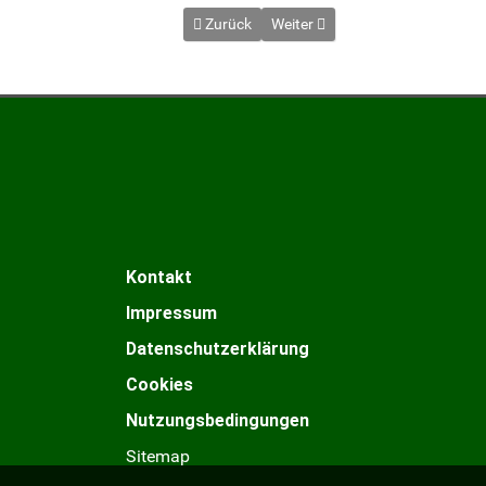
Vorheriger Beitrag: Entenbrust mit Orange
Nächster Beitrag: Entenkeule s
Zurück
Weiter
Kontakt
Impressum
Datenschutzerklärung
Cookies
Nutzungsbedingungen
Sitemap