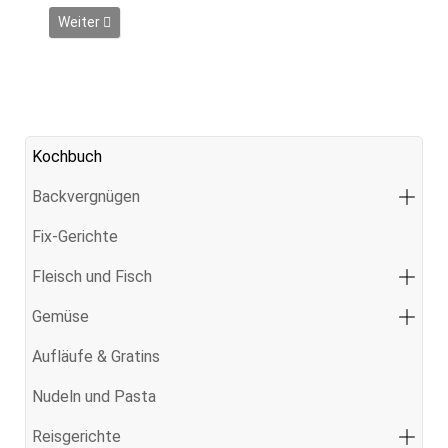
Nächster Beitrag: Crepes mit Hähnchenbrust, Eisbergsalat u
Weiter
Kochbuch
Backvergnügen
Fix-Gerichte
Fleisch und Fisch
Gemüse
Aufläufe & Gratins
Nudeln und Pasta
Reisgerichte