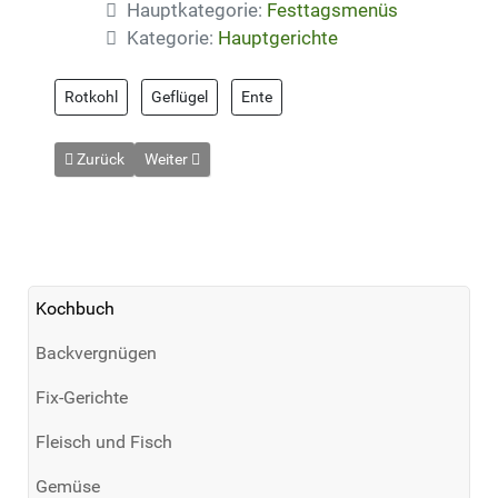
Hauptkategorie:
Festtagsmenüs
Kategorie:
Hauptgerichte
Rotkohl
Geflügel
Ente
Vorheriger Beitrag: Entenbrust mit Orangensauce
Nächster Beitrag: Festliches Lammcurry
Zurück
Weiter
Kochbuch
Backvergnügen
Fix-Gerichte
Fleisch und Fisch
Gemüse