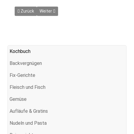
Vorheriger Beitrag: Smutjes Eierpunsch
Nächster Beitrag: Sweet Luna
Zurück
Weiter
Kochbuch
Backvergnügen
Fix-Gerichte
Fleisch und Fisch
Gemüse
Aufläufe & Gratins
Nudeln und Pasta