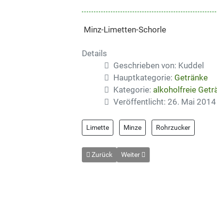
Minz-Limetten-Schorle
Details
Geschrieben von:
Kuddel
Hauptkategorie:
Getränke
Kategorie:
alkoholfreie Getr
Veröffentlicht: 26. Mai 2014
Limette
Minze
Rohrzucker
Vorheriger Beitrag: Kinderbowle
Nächster Beitrag: Miss Piggy
Zurück
Weiter