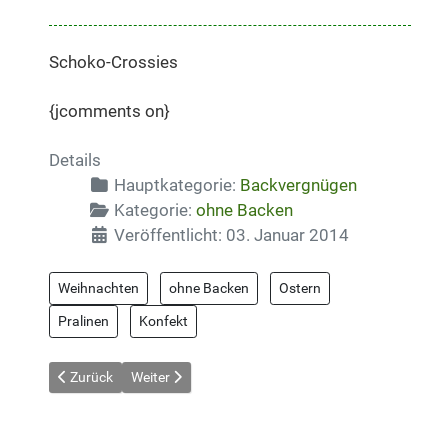
Schoko-Crossies
{jcomments on}
Details
Hauptkategorie:
Backvergnügen
Kategorie:
ohne Backen
Veröffentlicht: 03. Januar 2014
Weihnachten
ohne Backen
Ostern
Pralinen
Konfekt
Vorheriger Beitrag: Quittenbrot
Nächster Beitrag: Stracciatella-Kuchen ohne Backe
Zurück
Weiter