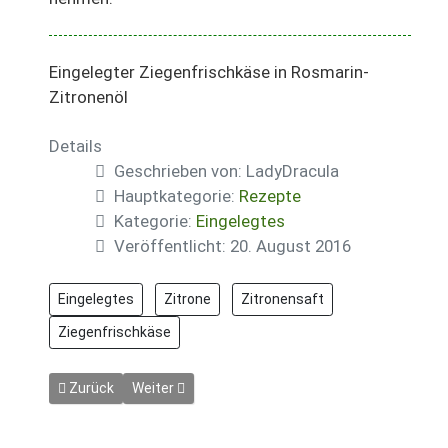
Eingelegter Ziegenfrischkäse in Rosmarin-
Zitronenöl
Details
Geschrieben von:
LadyDracula
Hauptkategorie:
Rezepte
Kategorie:
Eingelegtes
Veröffentlicht: 20. August 2016
Eingelegtes
Zitrone
Zitronensaft
Ziegenfrischkäse
Vorheriger Beitrag: Eingelegte Tomaten
Nächster Beitrag: Weinbrand-Quitten
Zurück
Weiter