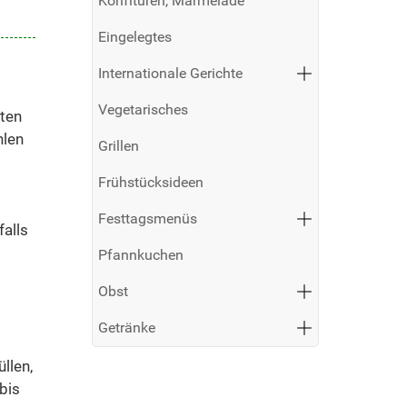
Konfitüren, Marmelade
Eingelegtes
Internationale Gerichte
Vegetarisches
sten
hlen
Grillen
Frühstücksideen
Festtagsmenüs
falls
Pfannkuchen
Obst
Getränke
llen,
bis