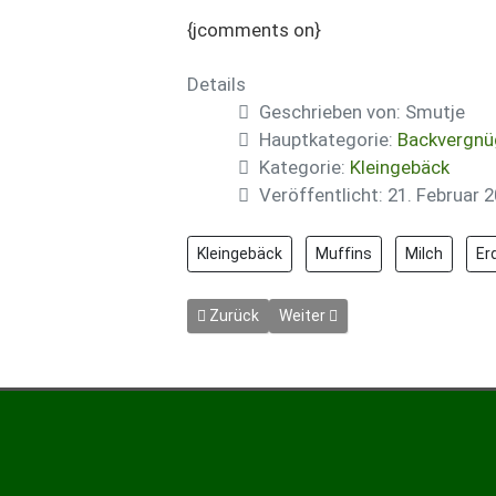
{jcomments on}
Details
Geschrieben von:
Smutje
Hauptkategorie:
Backvergnü
Kategorie:
Kleingebäck
Veröffentlicht: 21. Februar 
Kleingebäck
Muffins
Milch
Er
Vorheriger Beitrag: Knusperwaffeln
Nächster Beitrag: Krapfen mi
Zurück
Weiter