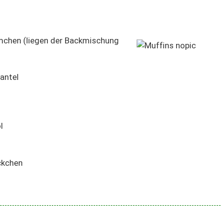
rmchen (liegen der Backmischung
antel
l
ckchen