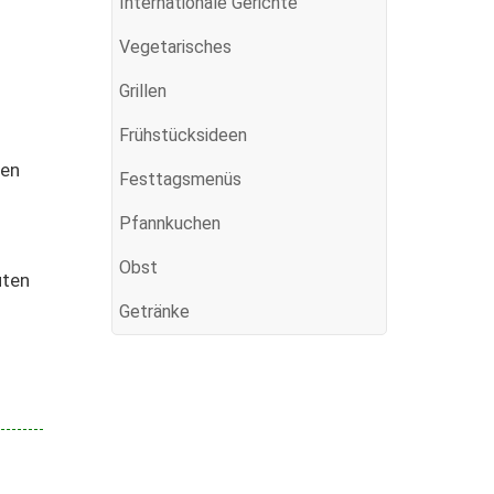
Internationale Gerichte
Vegetarisches
Grillen
Frühstücksideen
sen
Festtagsmenüs
Pfannkuchen
n
Obst
uten
Getränke