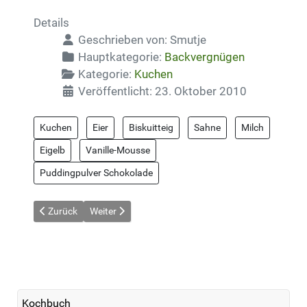
Details
Geschrieben von:
Smutje
Hauptkategorie:
Backvergnügen
Kategorie:
Kuchen
Veröffentlicht: 23. Oktober 2010
Kuchen
Eier
Biskuitteig
Sahne
Milch
Eigelb
Vanille-Mousse
Puddingpulver Schokolade
Vorheriger Beitrag: Schneller Zwetschenkuchen fürs Blech
Nächster Beitrag: Schokoladen-Gugelhupf
Zurück
Weiter
Kochbuch