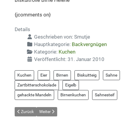
{jcomments on}
Details
Geschrieben von:
Smutje
Hauptkategorie:
Backvergnügen
Kategorie:
Kuchen
Veröffentlicht: 31. Januar 2010
Kuchen
Eier
Birnen
Biskuitteig
Sahne
Zartbitterschokolade
Eigelb
gehackte Mandeln
Birnenkuchen
Sahnesteif
Vorheriger Beitrag: Bienenstich mit Kokos und Kokoscreme
Nächster Beitrag: Biskuitrollen-Schnitten
Zurück
Weiter