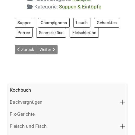
Kategorie:
Suppen & Eintöpfe
Suppen
Champignons
Lauch
Gehacktes
Porree
Schmelzkäse
Fleischbrühe
Vorheriger Beitrag: Kartoffel-Mais-Topf mit Kidneybohnen
Nächster Beitrag: Klassische Rindfleischbrühe
Zurück
Weiter
Kochbuch
Backvergnügen
Fix-Gerichte
Fleisch und Fisch