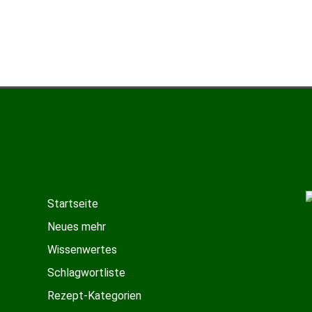
renmargarine und Rostbeef
ck mit Tomaten und Mozarella
Startseite
Neues mehr
Wissenwertes
Schlagwortliste
Rezept-Kategorien