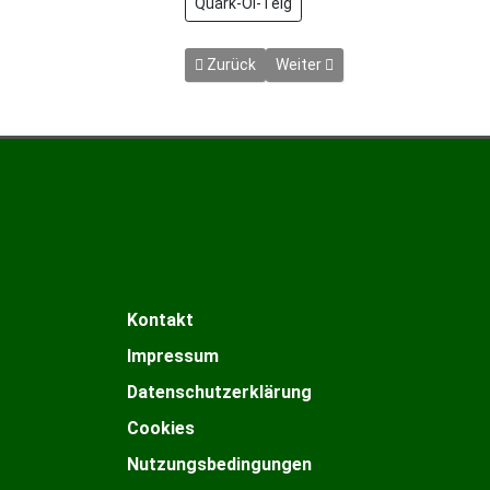
Quark-Öl-Teig
Vorheriger Beitrag: Vollkornbrot mit Möh
Nächster Beitrag: Warmer Sna
Zurück
Weiter
Kontakt
Impressum
Datenschutzerklärung
Cookies
Nutzungsbedingungen