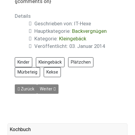
{jcomments on}
Details
Geschrieben von:
IT-Hexe
Hauptkategorie:
Backvergnügen
Kategorie:
Kleingebäck
Veröffentlicht: 03. Januar 2014
Kinder
Kleingebäck
Plätzchen
Mürbeteig
Kekse
Vorheriger Beitrag: Streuselplätzchen mit Pflaumenmus
Nächster Beitrag: Tigerschnitten
Zurück
Weiter
Kochbuch