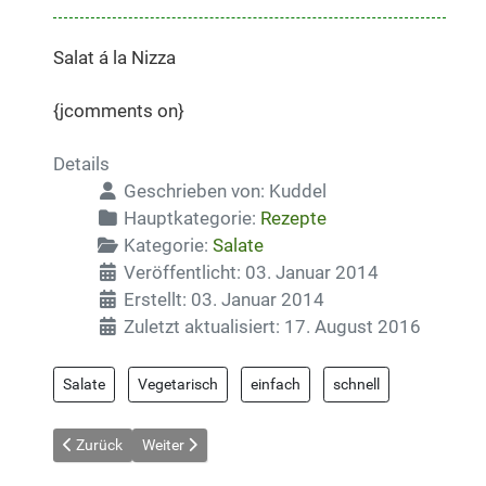
Salat á la Nizza
{jcomments on}
Details
Geschrieben von:
Kuddel
Hauptkategorie:
Rezepte
Kategorie:
Salate
Veröffentlicht: 03. Januar 2014
Erstellt: 03. Januar 2014
Zuletzt aktualisiert: 17. August 2016
Salate
Vegetarisch
einfach
schnell
Vorheriger Beitrag: rutschiger Kartoffelsalat
Nächster Beitrag: Salat Long Island
Zurück
Weiter