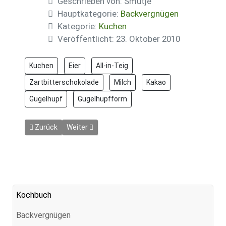
Geschrieben von:
Smutje
Hauptkategorie:
Backvergnügen
Kategorie:
Kuchen
Veröffentlicht: 23. Oktober 2010
Kuchen
Eier
All-in-Teig
Zartbitterschokolade
Milch
Kakao
Gugelhupf
Gugelhupfform
Vorheriger Beitrag: Schoko-Vanille-Rolle mit Walnüssen
Nächster Beitrag: Selterwasserkuchen
Zurück
Weiter
Kochbuch
Backvergnügen