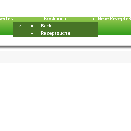
ertes
Kochbuch
Neue Rezepte
R
Back
Rezeptsuche
Geben Sie ...