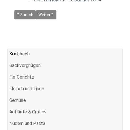
Vorheriger Beitrag: Kalte Ente
Nächster Beitrag: Minz-Limetten-Schorle
Zurück
Weiter
Kochbuch
Backvergnügen
Fix-Gerichte
Fleisch und Fisch
Gemüse
Aufläufe & Gratins
Nudeln und Pasta