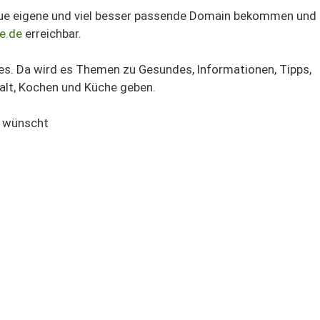
e eigene und viel besser passende Domain bekommen und 
xe.de
erreichbar.
es. Da wird es Themen zu Gesundes, Informationen, Tipps,
alt, Kochen und Küche geben.
t wünscht
 dem Hexenhaus von 22.05.2016
 neues aus dem Hexenhaus von 06.11.2014