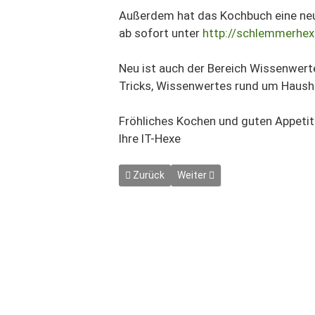
Außerdem hat das Kochbuch eine neu
ab sofort unter
http://schlemmerhe
Neu ist auch der Bereich Wissenwert
Tricks, Wissenwertes rund um Haush
Fröhliches Kochen und guten Appeti
Ihre IT-Hexe
Vorheriger Beitrag: Historisch neues aus
Nächster Beitrag: Historisch
Zurück
Weiter