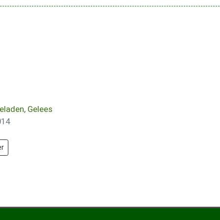
eladen, Gelees
014
er
elade
ee