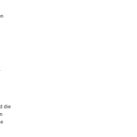
en
.
d die
in
ie