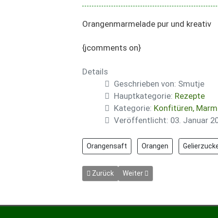
Orangenmarmelade pur und kreativ
{jcomments on}
Details
Geschrieben von:
Smutje
Hauptkategorie:
Rezepte
Kategorie:
Konfitüren, Marm
Veröffentlicht: 03. Januar 2
Orangensaft
Orangen
Gelierzuck
Vorheriger Beitrag: Orangen-Ingwer-Marm
Nächster Beitrag: Quitten-Gel
Zurück
Weiter