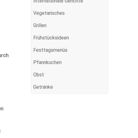
Internationale Gerichte
Vegetarisches
Grillen
Frühstücksideen
Festtagsmenüs
urch
Pfannkuchen
Obst
Getränke
en
l