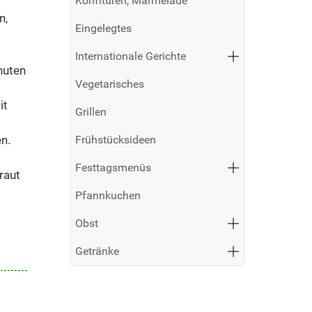
Konfitüren, Marmelade
n,
Eingelegtes
Internationale Gerichte
nuten
Vegetarisches
it
Grillen
n.
Frühstücksideen
Festtagsmenüs
raut
Pfannkuchen
Obst
Getränke