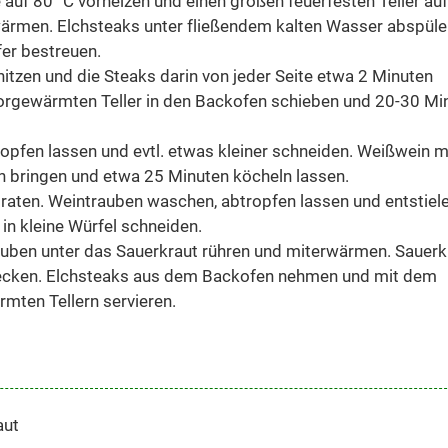
 auf 80 °C vorheizen und einen großen feuerfesten Teller auf
wärmen. Elchsteaks unter fließendem kalten Wasser abspüle
fer bestreuen.
hitzen und die Steaks darin von jeder Seite etwa 2 Minuten
orgewärmten Teller in den Backofen schieben und 20-30 Mi
ropfen lassen und evtl. etwas kleiner schneiden. Weißwein m
 bringen und etwa 25 Minuten köcheln lassen.
braten. Weintrauben waschen, abtropfen lassen und entstiele
 in kleine Würfel schneiden.
rauben unter das Sauerkraut rühren und miterwärmen. Sauerk
mecken. Elchsteaks aus dem Backofen nehmen und mit dem
mten Tellern servieren.
aut