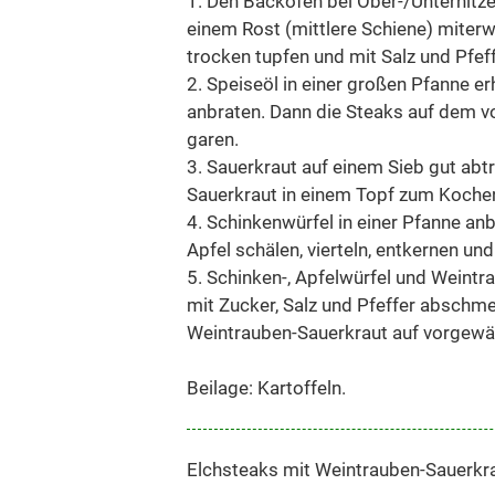
1. Den Backofen bei Ober-/Unterhitze
einem Rost (mittlere Schiene) miter
trocken tupfen und mit Salz und Pfef
2. Speiseöl in einer großen Pfanne er
anbraten. Dann die Steaks auf dem v
garen.
3. Sauerkraut auf einem Sieb gut abt
Sauerkraut in einem Topf zum Kochen
4. Schinkenwürfel in einer Pfanne an
Apfel schälen, vierteln, entkernen und
5. Schinken-, Apfelwürfel und Weint
mit Zucker, Salz und Pfeffer absch
Weintrauben-Sauerkraut auf vorgewär
Beilage: Kartoffeln.
Elchsteaks mit Weintrauben-Sauerkr