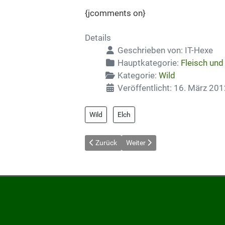
{jcomments on}
Details
Geschrieben von:
IT-Hexe
Hauptkategorie:
Fleisch und
Kategorie:
Wild
Veröffentlicht: 16. März 20
Wild
Elch
Vorheriger Beitrag: Badischer Rehrücken
Nächster Beitrag: Gebackene R
Zurück
Weiter