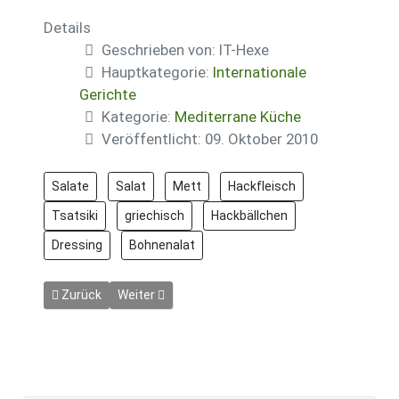
Details
Geschrieben von:
IT-Hexe
Hauptkategorie:
Internationale
Gerichte
Kategorie:
Mediterrane Küche
Veröffentlicht: 09. Oktober 2010
Salate
Salat
Mett
Hackfleisch
Tsatsiki
griechisch
Hackbällchen
Dressing
Bohnenalat
Vorheriger Beitrag: Ouzo-Pfanne
Nächster Beitrag: Sesampfannkuchen nach Gyros
Zurück
Weiter