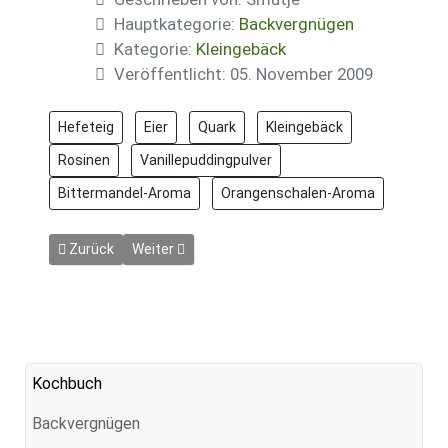
Hauptkategorie:
Backvergnügen
Kategorie:
Kleingebäck
Veröffentlicht: 05. November 2009
Hefeteig
Eier
Quark
Kleingebäck
Rosinen
Vanillepuddingpulver
Bittermandel-Aroma
Orangenschalen-Aroma
Vorheriger Beitrag: Pinienzapfen
Nächster Beitrag: Quark-Vanille-Taschen mit Rh
Zurück
Weiter
Kochbuch
Backvergnügen