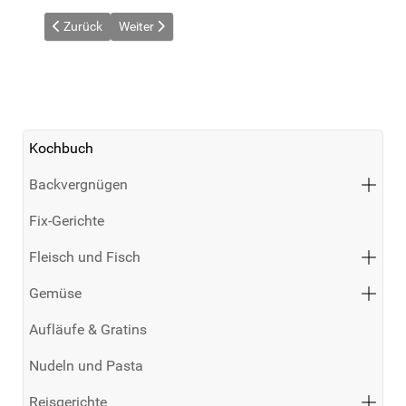
Vorheriger Beitrag: Würzige Italienische Gemüsesuppe
Nächster Beitrag: Würzige Möhrensuppe
Zurück
Weiter
Kochbuch
Backvergnügen
Fix-Gerichte
Fleisch und Fisch
Gemüse
Aufläufe & Gratins
Nudeln und Pasta
Reisgerichte