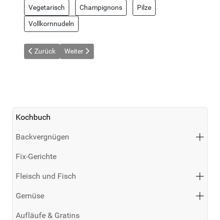
Vegetarisch
Champignons
Pilze
Vollkornnudeln
Vorheriger Beitrag: Chamignon-Geschnetzeltes
Nächster Beitrag: Gefüllte gelbe Paprikaschoten
Zurück
Weiter
Kochbuch
Backvergnügen
Fix-Gerichte
Fleisch und Fisch
Gemüse
Aufläufe & Gratins