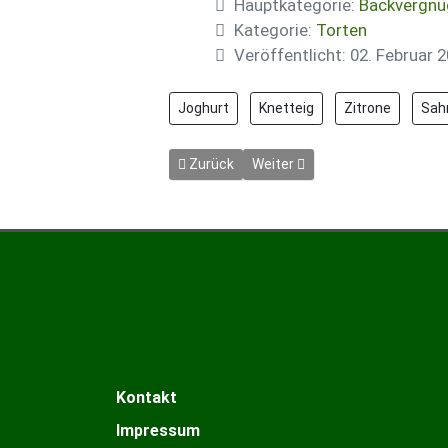
Hauptkategorie:
Backvergnü
Kategorie:
Torten
Veröffentlicht: 02. Februar 
Joghurt
Knetteig
Zitrone
Sah
Vorheriger Beitrag: Eierlikör-Torte
Nächster Beitrag: Erdbeer-An
Zurück
Weiter
Kontakt
Impressum