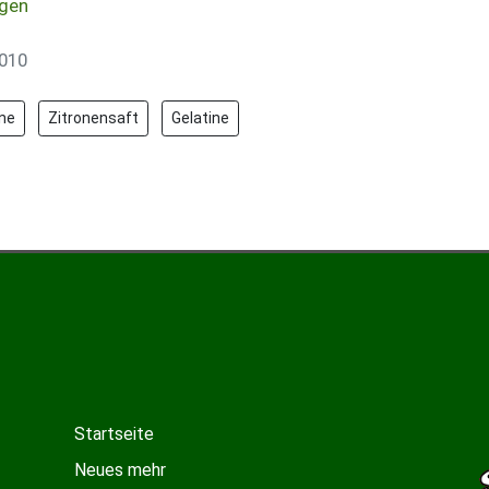
gen
2010
ne
Zitronensaft
Gelatine
anas-Nougattorte
Startseite
Neues mehr