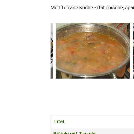
Mediterrane Küche - italienische, spa
Titel
Beiträge
Bifteki mit Tzaziki