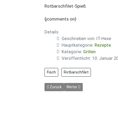
Rotbarschfilet-Spieß
{jcomments on}
Details
Geschrieben von:
IT-Hexe
Hauptkategorie:
Rezepte
Kategorie:
Grillen
Veröffentlicht: 10. Januar 2
Fisch
Rotbarschfilet
Vorheriger Beitrag: Rindersteaks in BBQ-
Nächster Beitrag: Schinkensch
Zurück
Weiter