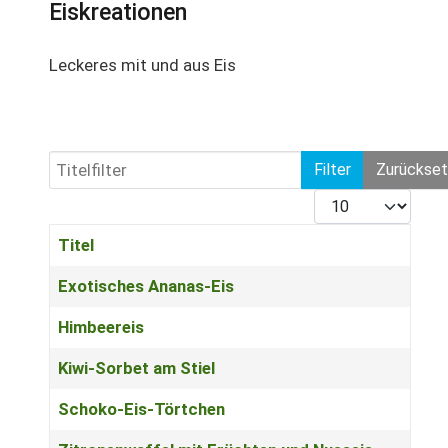
Eiskreationen
Leckeres mit und aus Eis
Titelfilter
Filter
Zurückse
Anzeige #
Titel
Beiträge
Exotisches Ananas-Eis
Himbeereis
Kiwi-Sorbet am Stiel
Schoko-Eis-Törtchen