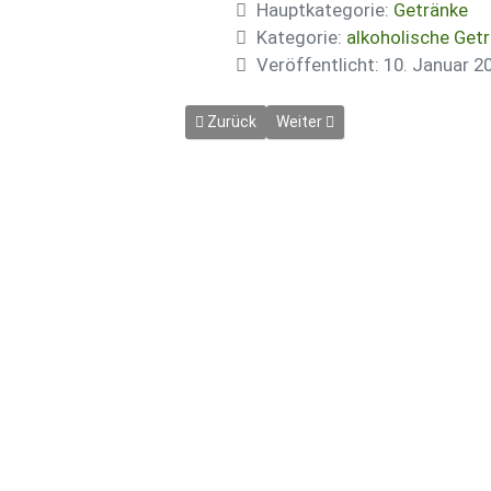
Hauptkategorie:
Getränke
Kategorie:
alkoholische Get
Veröffentlicht: 10. Januar 2
Vorheriger Beitrag: Tia Tropical
Nächster Beitrag: XUXU selb
Zurück
Weiter