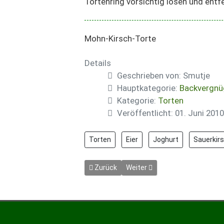
Tortenring vorsichtig lösen und entf
Mohn-Kirsch-Torte
Details
Geschrieben von:
Smutje
Hauptkategorie:
Backvergnü
Kategorie:
Torten
Veröffentlicht: 01. Juni 2010
Torten
Eier
Joghurt
Sauerkir
Vorheriger Beitrag: Meissener Quarktorte
Nächster Beitrag: Mohn-Quark
Zurück
Weiter