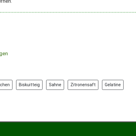
ernen.
gen
schen
Biskuitteig
Sahne
Zitronensaft
Gelatine
torte mit Himbeeren