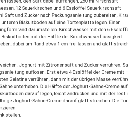
en lassen, den Saft dabei auffangen, 250 ml Kirschsaft
essen, 12 Sauerkirschen und 6 Esslöffel Sauerkirschsaft
ml Saft und Zucker nach Packungsanleitung zubereiten, Kir
 unteren Biskuitboden auf eine Tortenplatte legen. Einen
ingformrand darumstellen. Kirschwasser mit den 6 Esslöff
 Biskuitboden mit der Hälfte der Kirschwasserflüssigkeit
eben, dabei am Rand etwa 1 cm frei lassen und glatt streic
weichen. Joghurt mit Zitronensaft und Zucker verrühren. S
gsanleitung auflösen. Erst etwa 4 Esslöffel der Creme mit H
ten Gelatine verrühren, dann mit der übrigen Masse verrühr
 Sahne unterheben. Die Hälfte der Joghurt-Sahne-Creme auf
skuitboden darauf legen, leicht andrücken und mit der restl
Übrige Joghurt-Sahne-Creme darauf glatt streichen. Die Tor
rzieren.
k stellen.