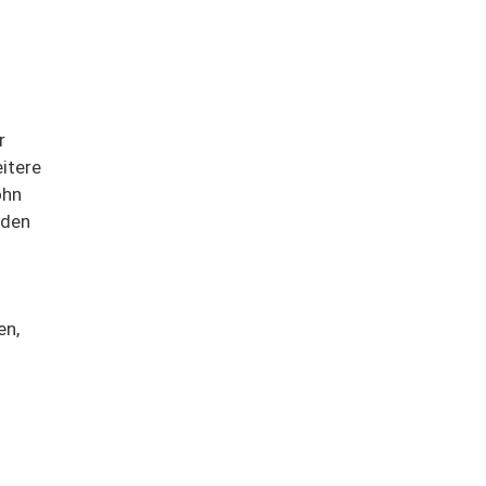
r
itere
ohn
 den
en,