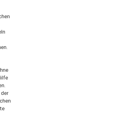
schen
eln
hen.
ahne
ilfe
en.
 der
ichen
te