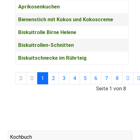
Aprikosenkuchen
Bienenstich mit Kokos und Kokoscreme
Biskuitrolle Birne Helene
Biskuitrollen-Schnitten
Biskuitschnecke im Rührteig
1
2
3
4
5
6
7
8
Seite 1 von 8
Kochbuch