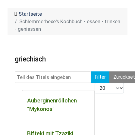
Startseite
Schlemmerhexe's Kochbuch - essen - trinken
- geniessen
griechisch
Teil des Titels eingeben
Filter
Zurückse
Anzeige #
Auberginenröllchen
"Mykonos"
Bifteki mit Tzaziki