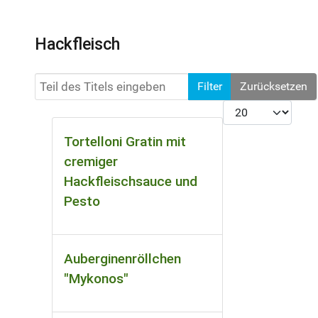
Hackfleisch
Teil des Titels eingeben
Filter
Zurücksetzen
Anzeige #
Tortelloni Gratin mit
cremiger
Hackfleischsauce und
Pesto
Auberginenröllchen
"Mykonos"