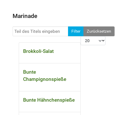
Marinade
Teil des Titels eingeben
Filter
Zurücksetzen
Anzeige #
Brokkoli-Salat
Bunte
Champignonspieße
Bunte Hähnchenspieße