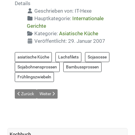
Details
Geschrieben von:
IT-Hexe
Hauptkategorie:
Internationale
Gerichte
Kategorie:
Asiatische Küche
Veröffentlicht: 29. Januar 2007
asiatische Küche
Lachsfilets
Sojasosse
Sojabohnensprossen
Bambussprossen
Frühlingszwiebeln
Vorheriger Beitrag: Asiatische Fischpfanne
Nächster Beitrag: Asiatisches Paprika-Porree-Gem
Zurück
Weiter
Kochbuch